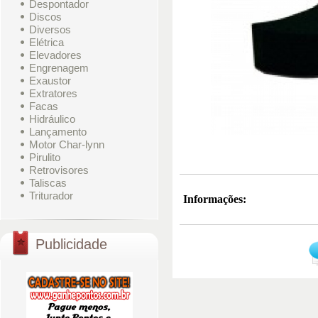
Despontador
Discos
Diversos
Elétrica
Elevadores
Engrenagem
Exaustor
Extratores
Facas
Hidráulico
Lançamento
Motor Char-lynn
Pirulito
Retrovisores
Taliscas
Triturador
Informações:
Publicidade